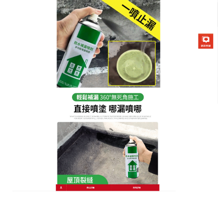
防水補漏噴劑專賣店
分類:
堵漏王
堵漏王高效堵漏，清新空間
洗衣房的地面總是濕漉漉的，牆角也有滲水痕跡，這
些漏水問題讓人頭痛，請裝修師傅維修，不僅麻煩還
費用高昂
，堵漏王
是您的理想選擇，它富含天然矽藻
成分，是專業的防水補漏好物，天然矽藻具有優良的
吸附性和防水性，密封效果佳，適用於洗衣房、浴室