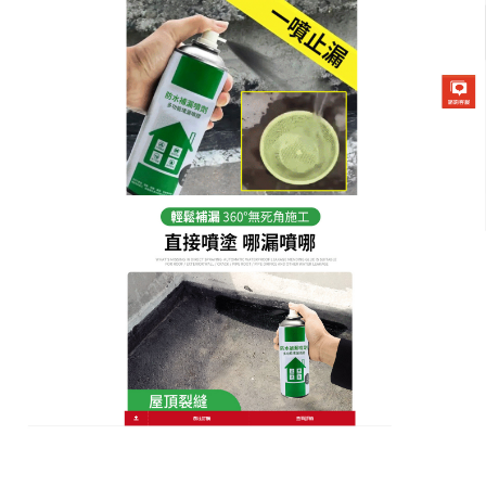
防水補漏噴劑專賣店
屋頂防水處理方法推薦
台灣的房子多是平頂，容易積水，加上多雨多震的自
然環境，讓屋頂牆面容易產生裂紋，所以漏水幾乎都
是由裂縫的問題造成的，也有少數是因為管路、落水
頭所造成的問題，
屋頂防水處理方法
是什麼？
推薦
防
水補漏噴劑與端胺基聚醚樹脂所組成，為100%固成
份之兩液型噴塗材料。具高耐磨性、抗拉強度、伸長
率與接著力，可耐物體熱漲冷縮的變化，具有耐酸
鹼、耐化學品浸蝕的特性，噴塗施工10~100秒內快速
固化等特點。