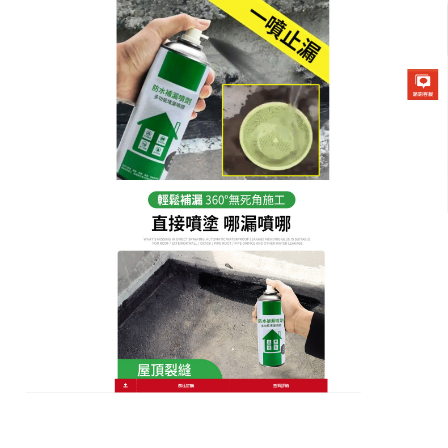
防水補漏噴劑專賣店
月份:
2024 年 7 月
防水神器可以輕鬆修補水管，
防止漏水
根據統計新建屋5年內發生水的現象約有37%，建築
年限超過10年以上的房子發生漏水的現象超過50%以
上
,防水神器
一刷即止漏，耐磨耐踩，不管是窗台，陽