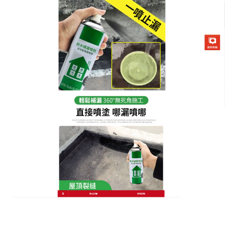
防水補漏噴劑專賣店
房屋漏水怎麼處理
不管是在家庭裝修中還是在各類建築工程中，防水都
不再是一個新鮮的話題，但防水工作又是極其重要
的，
房屋漏水怎麼處理
？防水補漏噴劑是一種剛柔相
濟的雙組分防水材料，該類資料環保、無毒無味，透
氣性好，與基面粘結性牢固、乾燥快，既有高分子物
質的優質彈性，又有無機資料耐久性好的雙重優點，
可在潮濕基面施工，塗層具有透氣性，不會發生起鼓
現象，適用於外牆、廁浴廚間、水池、地下室、屋面
及其它建築物的防水、防滲漏、防潮等工程。用於加