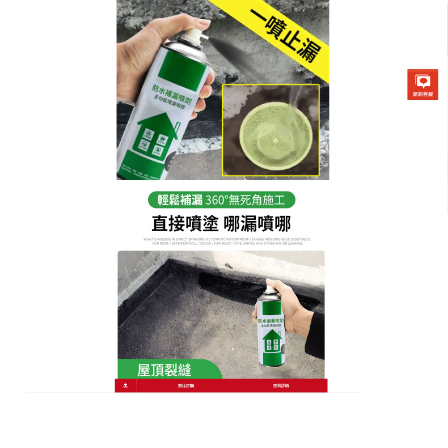
防水補漏噴劑專賣店
房屋漏水修補神器只要輕輕噴
一噴，就可以輕輕鬆松做防水
啦
在傢俱裝修工程中，為了防止雨水、雪水等物質滲
透，每一個房屋都會選購防水材料來進行裝修
，房屋
漏水修補神器
具有良好的固化成型效能，在比較複雜
的基層上也可以形成連續、彈性、無縫、完整的防水
層，而且與各種基面的粘結性都非常牢固，可有效地
保護有裂紋的混凝土基材，優异的防腐效能，房屋漏