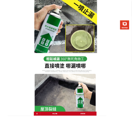
防水補漏噴劑專賣店
防水膠噴霧填補裂縫和孔隙，
杜絕房屋漏水隱患
地下室的管道周圍漏水，導致地面潮濕，甚至可能腐
蝕管道，找維修人員費用高且難以保證效果，
防水膠
噴霧
是解決這一問題的有效手段，它由天然成分構
成，無毒無害，具有良好的防水和密封性能，適用於
地下室管道周圍各種材質，使用時，把噴劑噴在管道
周邊漏水處，它會迅速乾燥，填補空隙，防止水分繼
續滲漏，效果十分顯著，防水膠噴霧使用後管道周圍