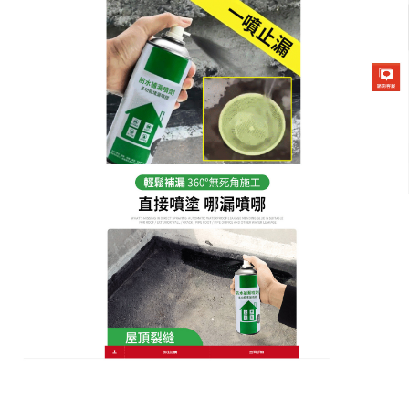
防水補漏噴劑專賣店
外牆漏水補漏噴霧防水補漏，
煩惱清零
地下室總是潮濕陰冷，牆壁滲水嚴重，物品都生鏽腐
爛了，這讓人十分困擾，找專業的防水公司維修，費
用高昂，
外牆漏水補漏噴霧
是解決地下室漏水問題的
良策，它萃取天然成分精華，安全又可靠，使用方法
簡單便捷，自己動手就能操作，把噴劑噴在牆壁的滲
水處，天然成分會迅速滲入牆體內部，它能有效填補
裂縫，形成堅固的防水膜，阻止水分繼續滲透，效果