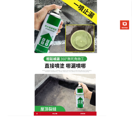
防水補漏噴劑專賣店
管道周圍漏水難纏？防水膠噴
霧繞管噴接頭縫隙全密封
牆內管道、地漏周圍的漏水隱蔽難修？
防水膠噴霧
天
然成分具有優異的附著力，專門解決管道周邊漏水！
不論是PVC管、鋼管還是PPR管，只需沿管道與牆體
的接縫噴一圈，就能快速填補縫隙並形成彈性密封
層，耐高溫、抗老化，即使熱水管長期使用也不易開
裂，使用時無需破牆，防水膠噴霧噴頭可彎曲伸入狹
小縫隙，乾燥後不影響管道檢修，噴一次，管道周圍