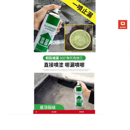
防水補漏噴劑專賣店
防水膠噴霧隱形防護罩現身！
讓外牆滴水不漏的黑科技
牆面裂縫是房屋老化的元兇，一旦水氣進入鋼筋結
構，後果不堪設想，這款
防水膠噴霧
採用最新的柔性
防水樹脂，專門針對外牆細微裂縫設計，它最大的特
點就是隱形，噴塗後完全看不出痕跡，保持了外觀的
純淨感，卻在暗處為您的家撐起了一把全天候的保護
傘，這款防水膠噴霧經過上千次壓力測試，能承受極
高的水壓而不滲漏，對於住在高層建築或是受側風影